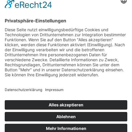
DATENSCHUTZ
IMPRESSUM
KONTAKT
© Copyright | Made by
Unique-Webdesign
| Powered by
WordPress
E-
Mail