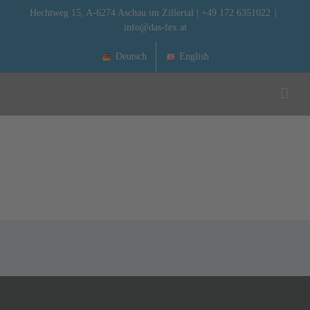
Zum
Hechtweg 15, A-6274 Aschau im Zillertal | +49 172 6351022
|
info@das-fex.at
Inhalt
springen
Deutsch
English