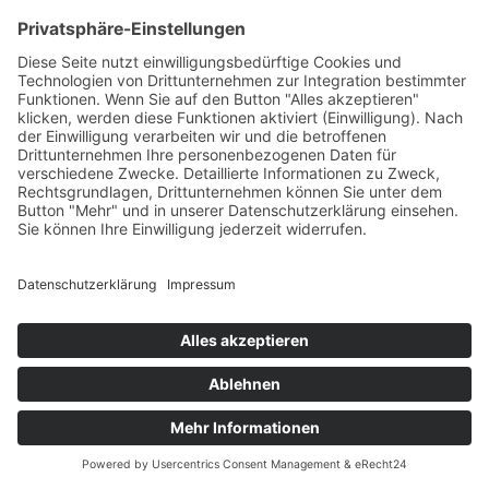
ungeteilten Hand für den Schaden, den mitgebrachte Tiere
anrichten. Der Schaden
umfasst insbesondere auch jene Ersatzleistungen des
Beherbergers, die der
Beherberger gegenüber Dritten zu erbringen hat.
13.5 In den Salons, Gesellschafts-, Restauranträumen und
Wellnessbereichen dürfen
sich Tiere nicht aufhalten.
§ 14 Verlängerung der Beherbergung
14.1 Der Vertragspartner hat keinen Anspruch darauf, dass
sein Aufenthalt verlängert
wird. Kündigt der Vertragspartner seinen Wunsch auf
Verlängerung des Aufenthalts
rechtzeitig an, so kann der Beherberger der Verlängerung des