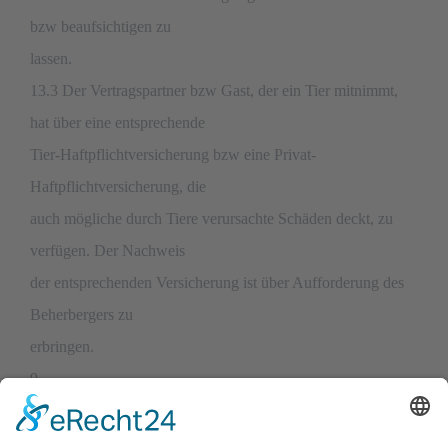
bzw beaufsichtigen zu
lassen.
13.3 Der Vertragspartner bzw Gast, der ein Tier mitnimmt,
hat über eine entsprechende
Tier-Haftpflichtversicherung bzw eine Privat-
Haftpflichtversicherung, die
auch mögliche durch Tiere verursachte Schäden deckt, zu
verfügen. Der Nachweis
der entsprechenden Versicherung ist über Aufforderung des
Beherbergers zu
erbringen.
9
13.4 Der Vertragspartner bzw sein Versicherer haften dem
Beherberger gegenüber zur