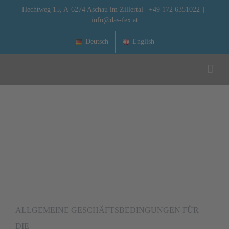
Zum
Hechtweg 15, A-6274 Aschau im Zillertal | +49 172 6351022
|
info@das-fex.at
Inhalt
springen
Deutsch
English
ALLGEMEINE GESCHÄFTSBEDINGUNGEN FÜR
DIE